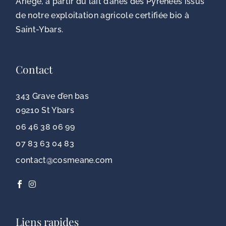
Ariège, à partir du lait d’ânes des Pyrénées issus
de notre exploitation agricole certifiée bio à
Saint-Ybars.
Contact
343 Grave d’en bas
09210 St Ybars
06 46 38 06 99
07 83 63 04 83
contact@cosmeane.com
Liens rapides