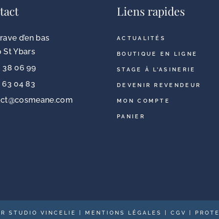
tact
Liens rapides
rave d’en bas
ACTUALITÉS
 St Ybars
BOUTIQUE EN LIGNE
 38 06 99
STAGE À L’ASINERIE
 63 04 83
DEVENIR REVENDEUR
act@cosmeane.com
MON COMPTE
PANIER
AR STUDIO VINCELIE
|
MENTIONS LÉGALES
|
CGV
|
PROTE